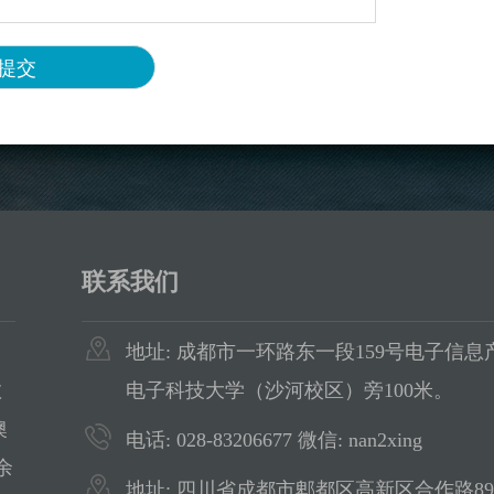
联系我们
地址: 成都市一环路东一段159号电子信息产
教
电子科技大学（沙河校区）旁100米。
澳
电话: 028-83206677 微信: nan2xing
余
地址: 四川省成都市郫都区高新区合作路89